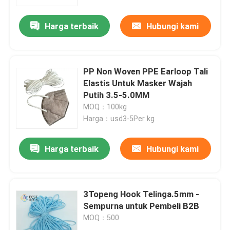
Harga terbaik
Hubungi kami
Wisata pabrik
Kontrol kualitas
PP Non Woven PPE Earloop Tali
Elastis Untuk Masker Wajah
Hubungi kami
Putih 3.5-5.0MM
MOQ：100kg
Harga：usd3-5Per kg
Berita
Harga terbaik
Hubungi kami
Semua Kasus
Lingkaran Telinga Elastis Masker Wajah
3Topeng Hook Telinga.5mm -
Sempurna untuk Pembeli B2B
MOQ：500
Loop Telinga Elastis Lembut