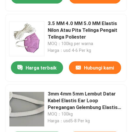
3.5 MM 4.0 MM 5.0 MM Elastis
Nilon Atau Pita Telinga Pengait
Telinga Poliester
MOQ：100kg per warna
Harga：usd 4-6 Per kg
Harga terbaik
Hubungi kami
3mm 4mm 5mm Lembut Datar
Kabel Elastis Ear Loop
Peregangan Gelembung Elastis
Band
MOQ：100kg
Harga：usd5-8 Per kg