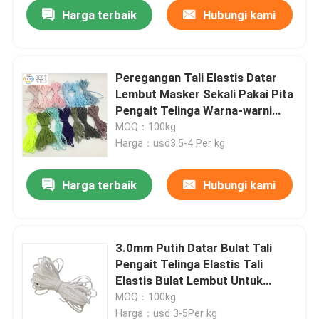
Harga terbaik
Hubungi kami
Peregangan Tali Elastis Datar
Lembut Masker Sekali Pakai Pita
Pengait Telinga Warna-warni
3.5mm 5mm
MOQ：100kg
Harga：usd3.5-4 Per kg
Harga terbaik
Hubungi kami
Rumah
3.0mm Putih Datar Bulat Tali
Pengait Telinga Elastis Tali
Produk
Elastis Bulat Lembut Untuk
Masker Wajah
MOQ：100kg
Tentang kita
Harga：usd 3-5Per kg