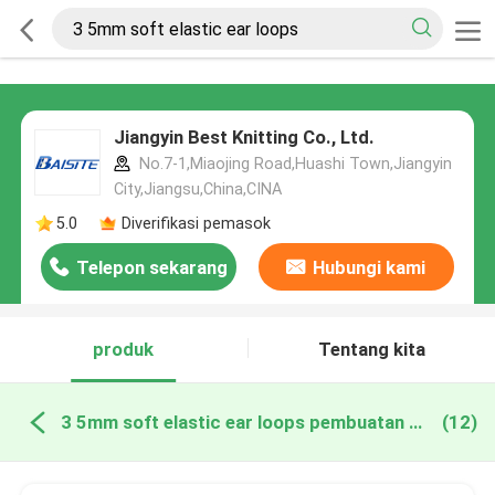
Jiangyin Best Knitting Co., Ltd.
No.7-1,Miaojing Road,Huashi Town,Jiangyin
City,Jiangsu,China,CINA
5.0
Diverifikasi pemasok
Telepon sekarang
Hubungi kami
produk
Tentang kita
3 5mm soft elastic ear loops pembuatan online
(12)