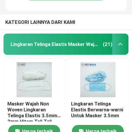
KATEGORI LAINNYA DARI KAMI
Lingkaran Telinga Elastis Masker Wajah
(21)
Rumah
Masker Wajah Non
Lingkaran Telinga
Woven Lingkaran
Elastis Berwarna-warni
Produk
Telinga Elastis 3.5mm
Untuk Masker 3.5mm
3mm Hitam Tali Tali
Elastis Bulat Lembut
Tentang kita
Harga terbaik
Harga terbaik