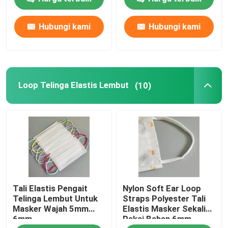
Hubungi kami
Hubungi kami
Wisata pabrik
Kontrol kualitas
Loop Telinga Elastis Lembut
(10)
Hubungi kami
Berita
Semua Kasus
Tali Elastis Pengait
Nylon Soft Ear Loop
Lingkaran Telinga Elastis Masker Wajah
Telinga Lembut Untuk
Straps Polyester Tali
Masker Wajah 5mm
Elastis Masker Sekali
6mm
Pakai Bahan 6mm
Loop Telinga Elastis Lembut