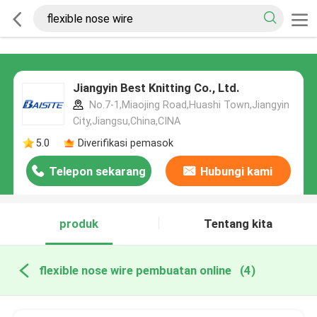
Jiangyin Best Knitting Co., Ltd.
No.7-1,Miaojing Road,Huashi Town,Jiangyin
City,Jiangsu,China,CINA
5.0
Diverifikasi pemasok
Telepon sekarang
Hubungi kami
produk
Tentang kita
flexible nose wire pembuatan online
(4)