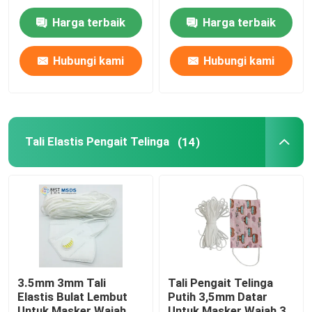
Menggantung Telinga
Elastis Bulat Lembut
5mm 6mm
Untuk Masker Wajah
Harga terbaik
Harga terbaik
Kawat Hidung Inti Tunggal
Hubungi kami
Hubungi kami
Kawat Hidung Logam
Mesin Pembuat Pengait Telinga
Tali Elastis Pengait Telinga
(14)
3.5mm 3mm Tali
Tali Pengait Telinga
Elastis Bulat Lembut
Putih 3,5mm Datar
Untuk Masker Wajah
Untuk Masker Wajah 3