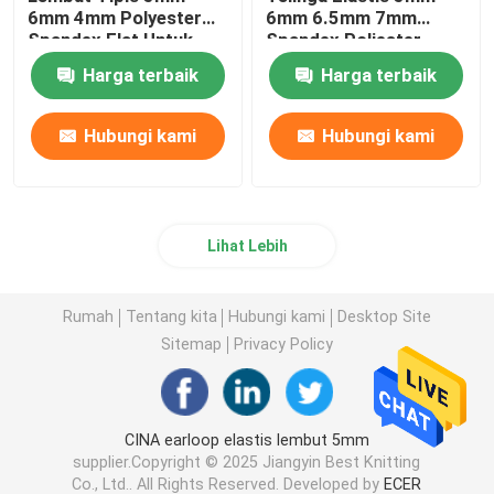
6mm 4mm Polyester
6mm 6.5mm 7mm
Spandex Flat Untuk
Spandex Poliester
Masker Wajah 3D
Putih
Harga terbaik
Harga terbaik
Hubungi kami
Hubungi kami
Lihat Lebih
Rumah
Tentang kita
Hubungi kami
Desktop Site
Sitemap
Privacy Policy
CINA earloop elastis lembut 5mm
supplier.Copyright © 2025 Jiangyin Best Knitting
Co., Ltd.. All Rights Reserved. Developed by
ECER