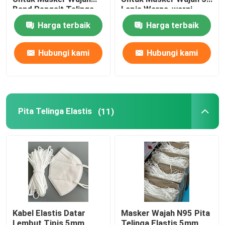
Band Pengait Telinga
Lapis Warna-warni
Putih
Anak
Harga terbaik
Harga terbaik
Hubungi kami
Hubungi kami
Pita Telinga Elastis
(11)
Kabel Elastis Datar
Masker Wajah N95 Pita
Lembut Tipis 5mm
Telinga Elastis 5mm