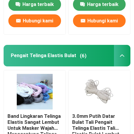
Harga terbaik
Harga terbaik
Pengait Telinga Elastis Bulat
Hubungi kami
Hubungi kami
Tali Elastis Pengait Telinga
Pita Telinga Elastis
Pengait Telinga Elastis Bulat
(6)
Lingkaran Telinga Datar
Lingkaran Telinga Melar
Kawat Hidung Plastik
Band Lingkaran Telinga
3.0mm Putih Datar
Elastis Sangat Lembut
Bulat Tali Pengait
Untuk Masker Wajah
Telinga Elastis Tali
Masker Hidung Kawat